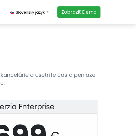
​​​​Zobraziť Demo​​​​
Slovenský jazyk
kancelárie a ušetríte čas a peniaze.
u.
erzia Enterprise