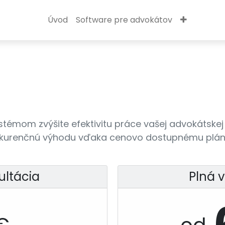
Úvod
Software pre advokátov
stémom zvýšite efektivitu práce vašej advokátskej 
onkurenčnú výhodu vďaka cenovo dostupnému plán
ultácia
Plná v