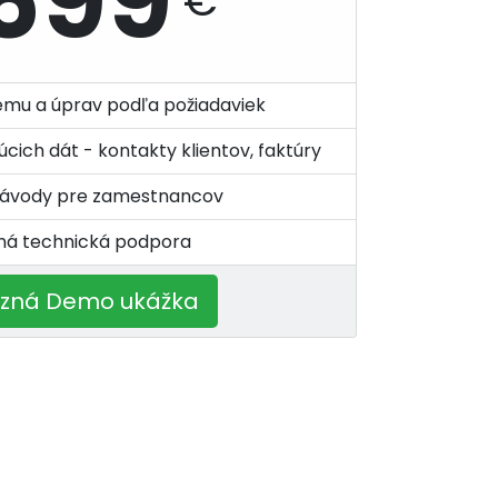
699
€
ému a úprav podľa požiadaviek
cich dát - kontakty klientov, faktúry
 návody pre zamestnancov
ná technická podpora
á D​​​​emo ukážka​​​
​