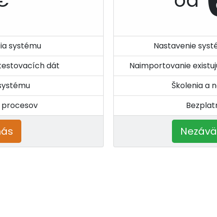
€
od
cia systému
Nastavenie syst
testovacích dát
Naimportovanie existujú
 systému
Školenia a
a procesov
Bezplat
s​​​
Nezáväzn