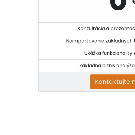
0
Konzultácia a prezentá
Naimportovanie základných 
Ukážka funkcionality
Základná biznis analýz
Kontaktujt​​​​​​e ná